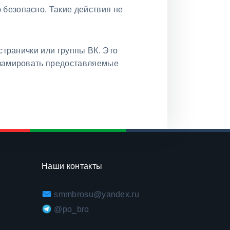
безопасно. Такие действия не
странички или группы ВК. Это
кламировать предоставляемые
Наши контакты
smmbrosu@yandex.ru
@po_bro