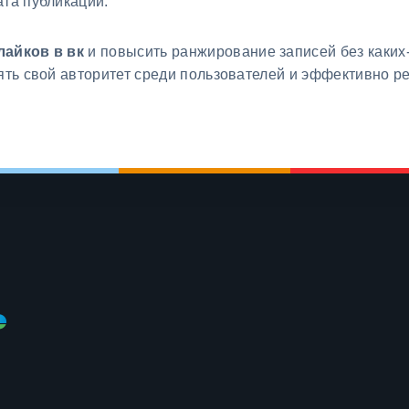
ата публикаций.
лайков в вк
и повысить ранжирование записей без каки
нять свой авторитет среди пользователей и эффективно р