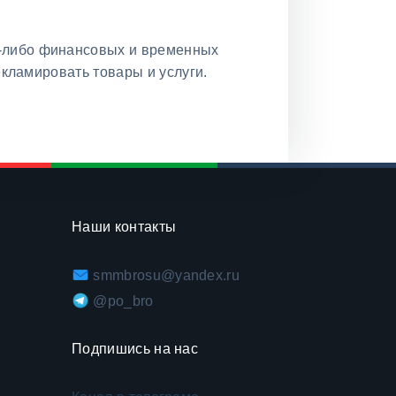
х-либо финансовых и временных
екламировать товары и услуги.
Наши контакты
smmbrosu@yandex.ru
@po_bro
Подпишись на нас