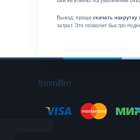
они не влияют на увеличение охв
Вывод: проще
скачать накрутку 
затрат. Это позволит быстро под
SmmBro