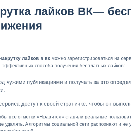
крутка лайков ВК— бе
вижения
накрутку лайков в вк
можно зарегистрироваться на серв
 2 эффективных способа получения бесплатных лайков:
од чужими публикациями и получать за это опреде
и.
сервиса доступ к своей страничке, чтобы он выпол
обы все отметки «Нравится» ставили реальные пользоват
чше удалять. Алгоритмы социальной сети распознают и не 