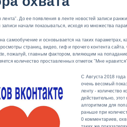
ра охвата
я лента". До ее появления в ленте новостей записи ранж
я записи начали показываться, исходя из множества пар
на самообучение и основывается на таких параметрах, ка
осмотры страниц, видео, гиф и прочего контента сайта. 
te, пожалуй, главным фактором, влияющим на попадание
ляется количество проставленных отметок "Мне нравится"
С Августа 2018 года
очень весомый пока
ленту - количество 
действительно, этот
алгоритмом для попа
раньше при количест
0 комментариев, охва
таких же показателях