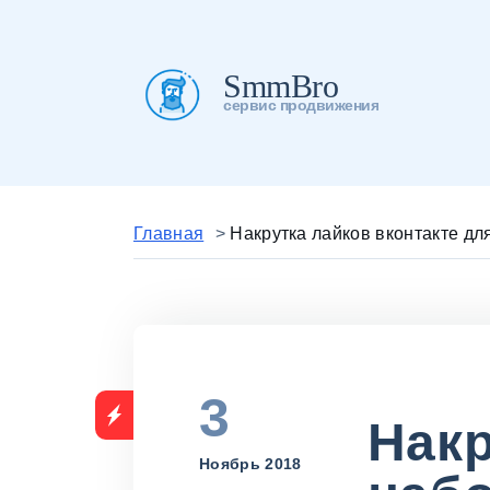
SmmBro
сервис продвижения
Главная
>
Накрутка лайков вконтакте дл
3
Накр
Ноябрь 2018