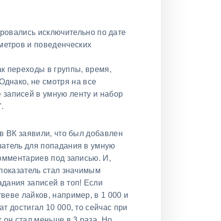
ировались исключительно по дате
аметров и поведенческих
к переходы в группы, время,
Однако, не смотря на все
 записей в умную ленту и набор
.
 в ВК заявили, что был добавлен
затель для попадания в умную
комментариев под записью. И,
 показатель стал значимым
дания записей в топ! Если
веве лайков, например, в 1 000 и
т достигал 10 000, то сейчас при
 он стал меньше в 3 раза. Но,