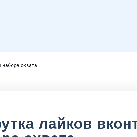
я набора охвата
утка лайков вкон