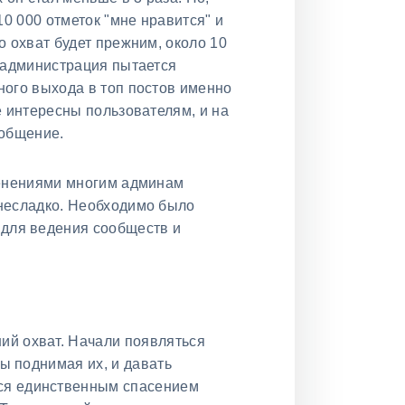
10 000 отметок "мне нравится" и
о охват будет прежним, около 10
 администрация пытается
ного выхода в топ постов именно
е интересны пользователям, и на
 общение.
менениями многим админам
несладко. Необходимо было
 для ведения сообществ и
ий охват. Начали появляться
ы поднимая их, и давать
ся единственным спасением